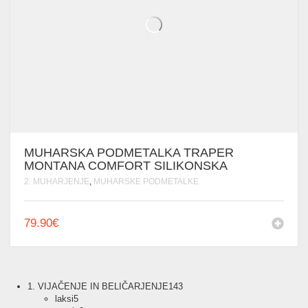
MUHARSKA PODMETALKA TRAPER
MONTANA COMFORT SILIKONSKA
2. MUHARJENJE
,
MUHARSKE PODMETALKE
79.90
€
143
1. VIJAČENJE IN BELIČARJENJE
143
5
izdelkov
laksi
5