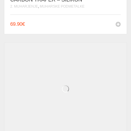
2. MUHARJENJE
,
MUHARSKE PODMETALKE
69.90
€