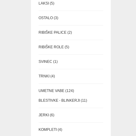
5
LAKSI
5
IZDELKOV
3
OSTALO
3
IZDELKI
2
RIBIŠKE PALICE
2
IZDELKA
5
RIBIŠKE ROLE
5
IZDELKOV
1
SVINEC
1
IZDELEK
4
TRNKI
4
IZDELKI
124
UMETNE VABE
124
IZDELKOV
11
BLESTIVKE - BLINKERJI
11
IZDELKOV
6
JERKI
6
IZDELKOV
4
KOMPLETI
4
IZDELKI