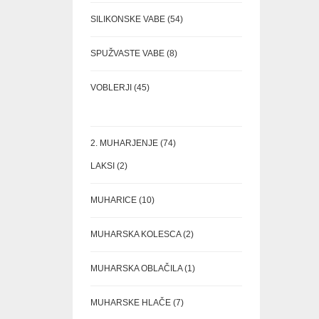
54
SILIKONSKE VABE
54
IZDELKOV
8
SPUŽVASTE VABE
8
IZDELKOV
45
VOBLERJI
45
IZDELKOV
74
2. MUHARJENJE
74
IZDELKOV
2
LAKSI
2
IZDELKA
10
MUHARICE
10
IZDELKOV
2
MUHARSKA KOLESCA
2
IZDELKA
1
MUHARSKA OBLAČILA
1
IZDELEK
7
MUHARSKE HLAČE
7
IZDELKOV