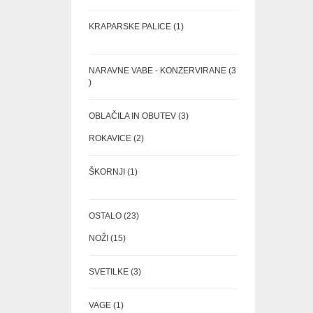
IZDELKA
1
KRAPARSKE PALICE
1
IZDELEK
NARAVNE VABE - KONZERVIRANE
3
3
IZDELKI
3
OBLAČILA IN OBUTEV
3
IZDELKI
2
ROKAVICE
2
IZDELKA
1
ŠKORNJI
1
IZDELEK
23
OSTALO
23
IZDELKOV
15
NOŽI
15
IZDELKOV
3
SVETILKE
3
IZDELKI
1
VAGE
1