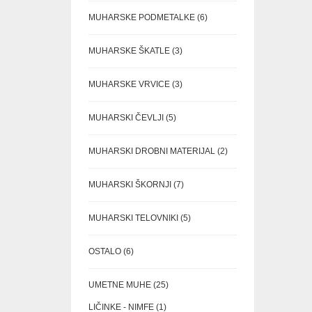
6
MUHARSKE PODMETALKE
6
IZDELKOV
3
MUHARSKE ŠKATLE
3
IZDELKI
3
MUHARSKE VRVICE
3
IZDELKI
5
MUHARSKI ČEVLJI
5
IZDELKOV
2
MUHARSKI DROBNI MATERIJAL
2
IZDELKA
7
MUHARSKI ŠKORNJI
7
IZDELKOV
5
MUHARSKI TELOVNIKI
5
IZDELKOV
6
OSTALO
6
IZDELKOV
25
UMETNE MUHE
25
IZDELKOV
1
LIČINKE - NIMFE
1