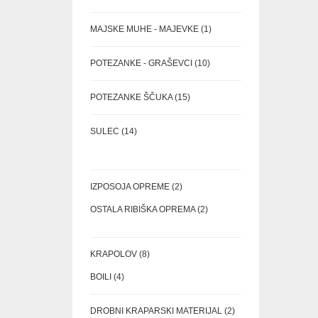
IZDELEK
1
MAJSKE MUHE - MAJEVKE
1
IZDELEK
10
POTEZANKE - GRAŠEVCI
10
IZDELKOV
15
POTEZANKE ŠČUKA
15
IZDELKOV
14
SULEC
14
IZDELKOV
2
IZPOSOJA OPREME
2
IZDELKA
2
OSTALA RIBIŠKA OPREMA
2
IZDELKA
8
KRAPOLOV
8
IZDELKOV
4
BOILI
4
IZDELKI
2
DROBNI KRAPARSKI MATERIJAL
2