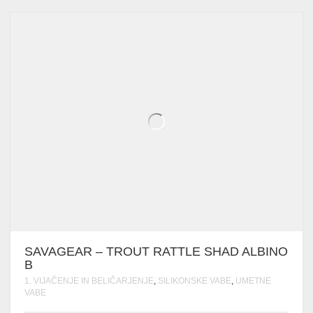
JE
JE:
BILA:
58.32€.
72.90€.
SAVAGEAR – TROUT RATTLE SHAD ALBINO
B
1. VIJAČENJE IN BELIČARJENJE
,
SILIKONSKE VABE
,
UMETNE
VABE