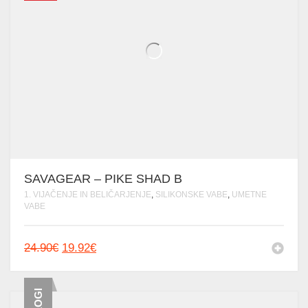
SAVAGEAR – PIKE SHAD B
1. VIJAČENJE IN BELIČARJENJE
,
SILIKONSKE VABE
,
UMETNE
VABE
IZVIRNA
TRENUTNA
24.90
€
19.92
€
CENA
CENA
JE
JE:
BILA:
19.92€.